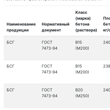
Класс
(марка)
Пл
Наименование
Нормативный
бетона
бет
продукции
документ
(раствора)
кг/
БСГ
ГОСТ
В15
24
7473-94
(М200)
БСГ
ГОСТ
В15
23
7473-94
(М200)
БСГ
ГОСТ
В20
24
7473-94
(М250)